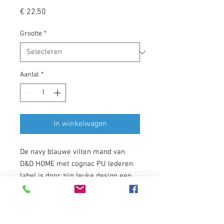
Prijs
€ 22,50
Grootte
*
Aantal
*
In winkelwagen
De navy blauwe vilten mand van
D&D HOME met cognac PU lederen
label is door zijn leuke design een
meerwaarde in jouw interieur.
De mand is verkrijgbaar in
verschillende maten en wordt