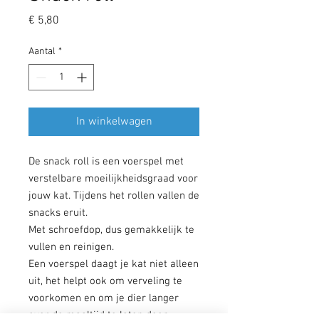
Prijs
€ 5,80
Aantal
*
In winkelwagen
De snack roll is een voerspel met
verstelbare moeilijkheidsgraad voor
jouw kat. Tijdens het rollen vallen de
snacks eruit.
Met schroefdop, dus gemakkelijk te
vullen en reinigen.
Een voerspel daagt je kat niet alleen
uit, het helpt ook om verveling te
voorkomen en om je dier langer
over de maaltijd te laten doen.