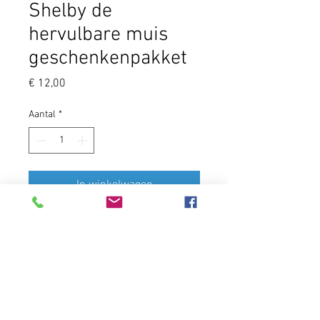
Shelby de
hervulbare muis
geschenkenpakket
Prijs
€ 12,00
Aantal
*
In winkelwagen
Geschenkpakket met een zakje
kattenkruid en Shelby de hervulbare
hennepmuis, gemaakt van
hennepstof, henneptouw en gevuld
met biologisch geteeld kattenkruid.
Dankzij de klittenband kan je de