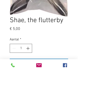
Shae, the flutterby
Prijs
€ 5,00
Aantal
*
In winkelwagen
Shae is een balletje van natuurkurk
met veren.
De veren zijn 100% natuurlijk en
niet geverfd.
Shae is een favoriet speeltje van
veel katten. Dit speeltje is gemaakt