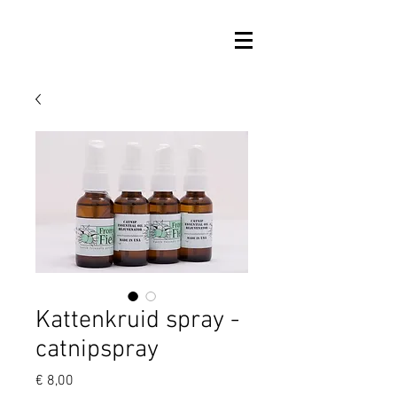
Kattenkruid spray -
catnipspray
Prijs
€ 8,00