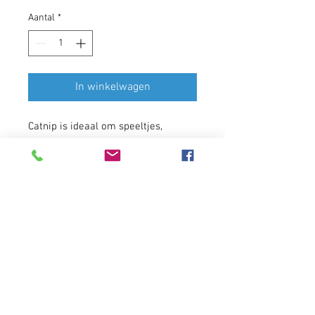
Aantal
*
In winkelwagen
Catnip is ideaal om speeltjes,
krabpalen, kussens, maar ook
vervoersbakken (opnieuw)
aantrekkelijk te maken voor jouw
kat. Geen speelgoed met catnip is
veilig voor een kat.
Dit flesje bevat kattenkruid als olie.
Als je liever gedroogd kattenkruid
hebt, kan je dit ook terugvinden in
onze shop.