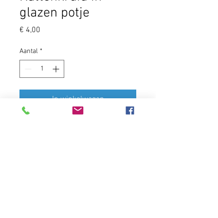
glazen potje
Prijs
€ 4,00
Aantal
*
In winkelwagen
Kattenkruid is ideaal om speeltjes,
krabpalen, kussens, maar ook
vervoersbakken (opnieuw)
aantrekkelijk te maken voor jouw
kat.
Geen speelgoed met catnip is veilig
voor een kat.