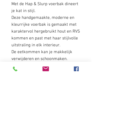
Met de Hap & Slurp voerbak dineert
je kat in stijl.
Deze handgemaakte, moderne en
kleurrijke voerbak is gemaakt met
karaktervol hergebruikt hout en RVS
kommen en past met haar stijlvolle
uitstraling in elk interieur.
De eetkommen kan je makkelijk
verwijderen en schoonmaken.
Afmetingen L : 23 cm (B) x 50 cm (L)
x 12 cm (H), diameter RVS eetkom:
17 cm
Voor kleinere katten of honden kies
je best de Hap&Slurp voerbak met
een kleinere diameter van de
eetkom van 13 cm.
Materiaal: hout - eetkom: roestvrij
staal
Beschikbaar in verschillende