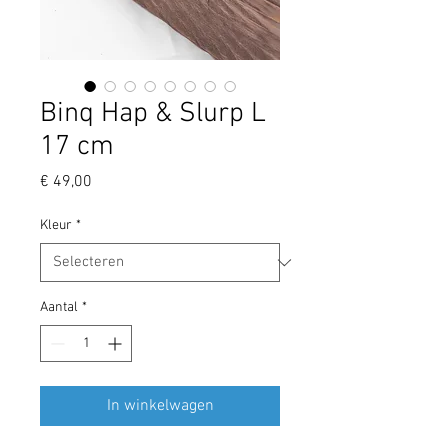
Binq Hap & Slurp L
17 cm
Prijs
€ 49,00
Kleur
*
Aantal
*
In winkelwagen