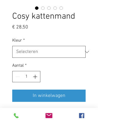
Cosy kattenmand
Prijs
€ 28,50
Kleur
*
Aantal
*
In winkelwagen
Met deze zachte en comfortabele
kattenmand heeft je kat een leuk
eigen plekje om te soezen en te
relaxen.